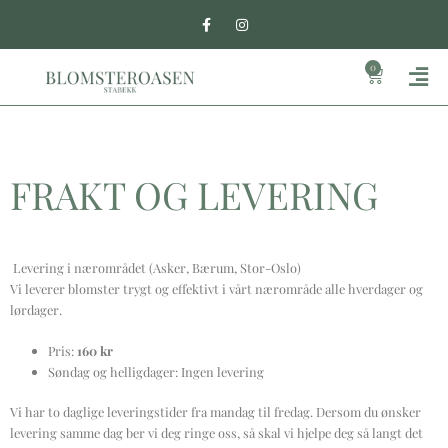
Hopp
F
I
a
n
rett
c
s
til
e
t
Mai
0
b
a
Handleku
innholdet
o
g
Me
o
r
k
a
-
m
f
FRAKT OG LEVERING
Levering i nærområdet (Asker, Bærum, Stor-Oslo)
Vi leverer blomster trygt og effektivt i vårt nærområde alle hverdager og
lørdager.
Pris:
160 kr
Søndag og helligdager: Ingen levering
Vi har to daglige leveringstider fra mandag til fredag. Dersom du ønsker
levering samme dag ber vi deg ringe oss, så skal vi hjelpe deg så langt det