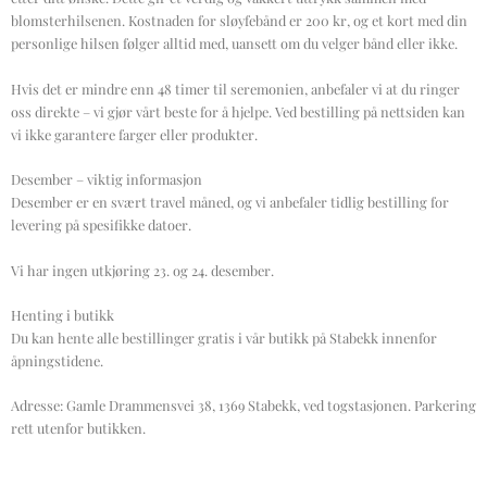
blomsterhilsenen. Kostnaden for sløyfebånd er 200 kr, og et kort med din
personlige hilsen følger alltid med, uansett om du velger bånd eller ikke.
Hvis det er mindre enn 48 timer til seremonien, anbefaler vi at du ringer
oss direkte – vi gjør vårt beste for å hjelpe. Ved bestilling på nettsiden kan
vi ikke garantere farger eller produkter.
Desember – viktig informasjon
Desember er en svært travel måned, og vi anbefaler tidlig bestilling for
levering på spesifikke datoer.
Vi har ingen utkjøring 23. og 24. desember.
Henting i butikk
Du kan hente alle bestillinger gratis i vår butikk på Stabekk innenfor
åpningstidene.
Adresse: Gamle Drammensvei 38, 1369 Stabekk, ved togstasjonen. Parkering
rett utenfor butikken.