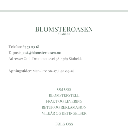
Telefon
:
67 53 03 18
E-post
:
post@blomsteroasen.no
Adresse
: Gml. Drammensvei 38, 1369 Stabekk
Åpningstider
: Man-Fre 08-17, Lør 09-16
OM OSS
BLOMSTERSTELL
FRAKT OG LEVERING
RETUR OG REKLAMASJON
VILKÅR OG BETINGELSER
FØLG OSS