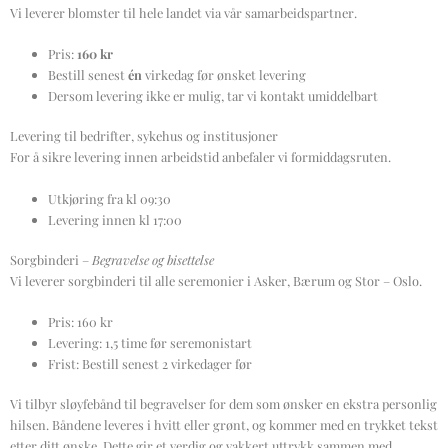
Vi leverer blomster til hele landet via vår samarbeids­partner.
Pris:
160 kr
Bestill senest
én
virkedag før ønsket levering
Dersom levering ikke er mulig, tar vi kontakt umiddelbart
Levering til bedrifter, sykehus og institusjoner
For å sikre levering innen arbeidstid anbefaler vi formiddagsruten.
Utkjøring fra kl 09:30
Levering innen kl 17:00
Sorgbinderi –
Begravelse og bisettelse
Vi leverer sorgbinderi til alle seremonier i Asker, Bærum og Stor – Oslo.
Pris: 160 kr
Levering: 1,5 time før seremonistart
Frist: Bestill senest 2 virkedager før
Vi tilbyr sløyfebånd til begravelser for dem som ønsker en ekstra personlig
hilsen. Båndene leveres i hvitt eller grønt, og kommer med en trykket tekst
etter ditt ønske. Dette gir et verdig og vakkert uttrykk sammen med