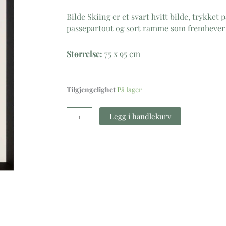
Bilde Skiing er et svart hvitt bilde, trykket
passepartout og sort ramme som fremhever m
Størrelse:
75 x 95 cm
Bilde
Tilgjengelighet
På lager
Skiing
antall
Legg i handlekurv