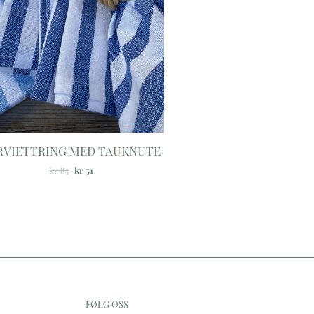
RVIETTRING MED TAUKNUTE
kr
85
kr
51
FØLG OSS