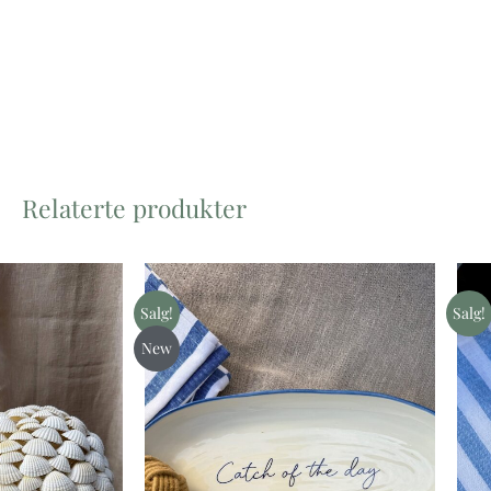
Relaterte produkter
Prisområde:
Opprinnelig
Nåværende
kr 495
pris
pris
til
var:
er:
Salg!
Salg!
kr 597
kr 595.
kr 357.
New