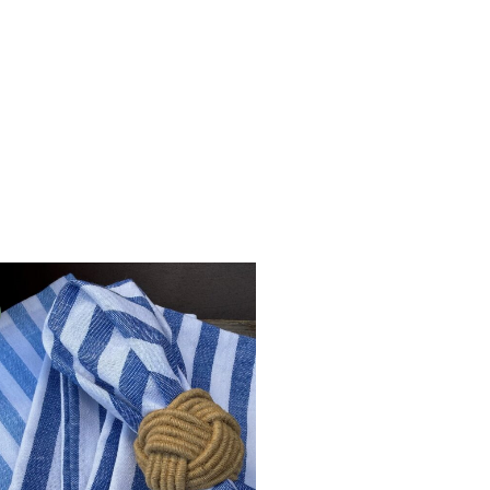
Opprinnelig
Nåværende
pris
pris
var:
er:
kr 85.
kr 51.