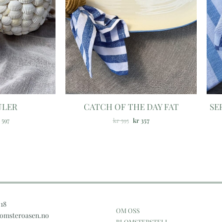
ULER
CATCH OF THE DAY FAT
SE
597
kr
595
kr
357
 18
OM OSS
omsteroasen.no
BLOMSTERSTELL