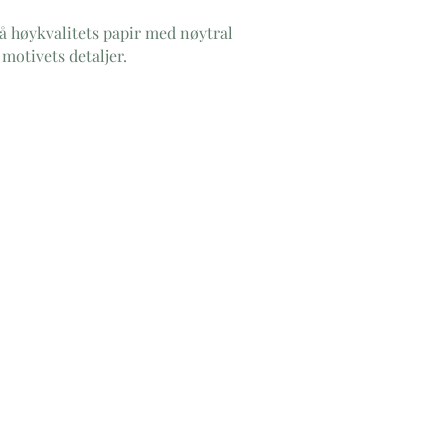
 på høykvalitets papir med nøytral
otivets detaljer.