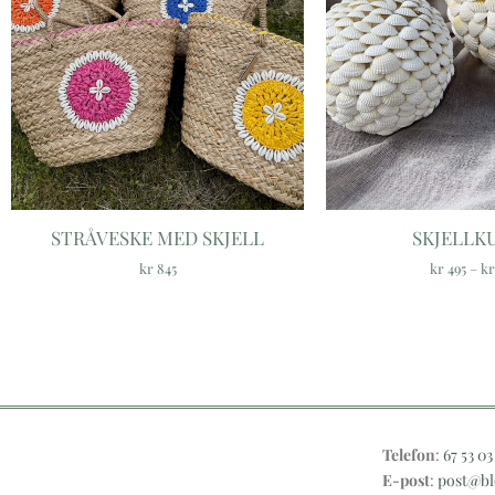
STRÅVESKE MED SKJELL
SKJELLK
kr
845
kr
495
–
kr
Telefon
:
67 53 03
E-post
:
post@bl