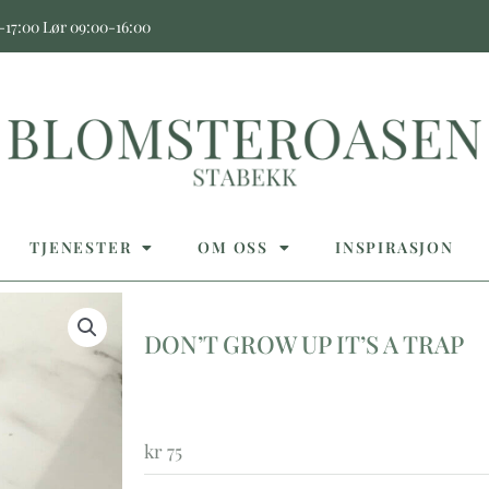
17:00 Lør 09:00-16:00
TJENESTER
OM OSS
INSPIRASJON
DON’T GROW UP IT’S A TRAP
kr
75