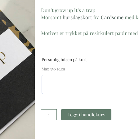
Don’t grow up it’s a trap
Morsomt
bursdagskort
fra
Cardsome
med ko
Motivet er trykket på resirkulert papir med
Don't
Personlig hilsen på kort
grow
up
Max 350 tegn
it's
a
trap
antall
Legg i handlekurv