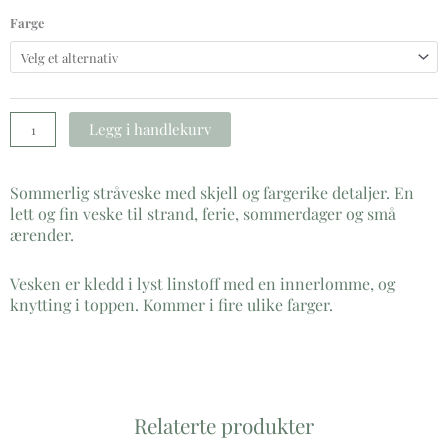
Stråveske
Farge
med
skjell
antall
Legg i handlekurv
Sommerlig stråveske med skjell og fargerike detaljer. En
lett og fin veske til strand, ferie, sommerdager og små
ærender.
Vesken er kledd i lyst linstoff med en innerlomme, og
knytting i toppen. Kommer i fire ulike farger.
Relaterte produkter