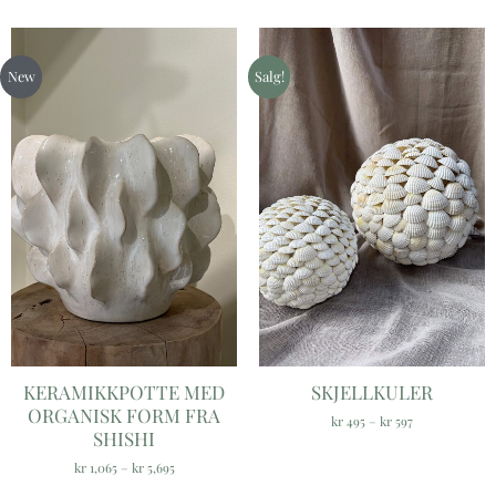
Prisområde:
Prisområde:
kr 1,065
kr 495
til
til
New
Salg!
kr 5,695
kr 597
KERAMIKKPOTTE MED
SKJELLKULER
ORGANISK FORM FRA
kr
495
–
kr
597
SHISHI
kr
1,065
–
kr
5,695