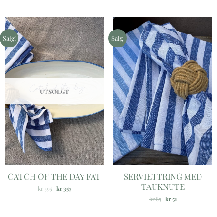
Opprinnelig
Nåværende
Opprinnelig
Nåværende
pris
pris
pris
pris
var:
er:
var:
er:
Salg!
Salg!
kr 595.
kr 357.
kr 85.
kr 51.
UTSOLGT
CATCH OF THE DAY FAT
SERVIETTRING MED
TAUKNUTE
kr
595
kr
357
kr
85
kr
51